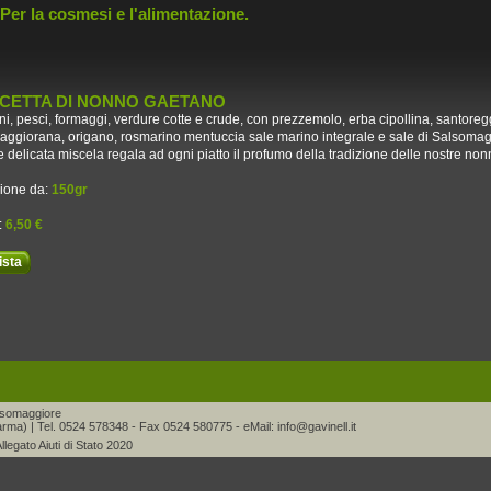
 Per la cosmesi e l'alimentazione.
ICETTA DI NONNO GAETANO
ni, pesci, formaggi, verdure cotte e crude, con prezzemolo, erba cipollina, santoregg
maggiorana, origano, rosmarino mentuccia sale marino integrale e sale di Salsoma
e delicata miscela regala ad ogni piatto il profumo della tradizione delle nostre non
ione da:
150gr
:
6,50 €
ista
alsomaggiore
rma) | Tel. 0524 578348 - Fax 0524 580775 - eMail:
info@gavinell.it
llegato Aiuti di Stato 2020