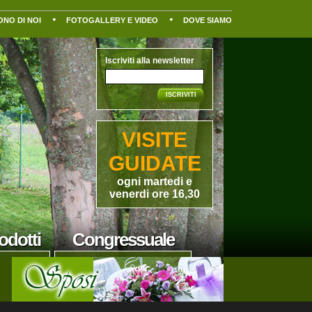
ONO DI NOI
FOTOGALLERY E VIDEO
DOVE SIAMO
Iscriviti alla newsletter
ISCRIVITI
VISITE
GUIDATE
ogni
martedi
e
venerdi
ore 16,30
odotti
Congressuale
ell una gamma
Location, tranquilla, rilassante ed
turali e di
immersa nel verde. Particolarmente
officinali ed
adatta ai meeting: favorisce la
li.
concentrazione e l'apprendimento.