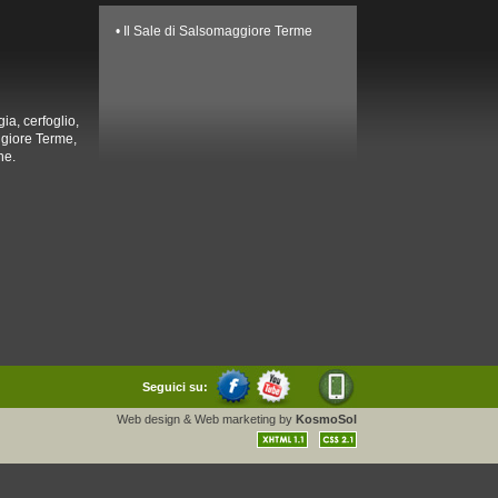
• Il Sale di Salsomaggiore Terme
ia, cerfoglio,
ggiore Terme,
ne.
Seguici su:
Web design
&
Web marketing
by
KosmoSol