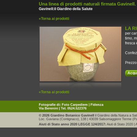
Una linea di prodotti naturali firmata Gavinell.
Gavinell:il Giardino della Salute
«Torna ai prodotti
LA R
per car
timo, 
fresca 
Confez
Prezzo
Acqu
«Torna ai prodotti
Fotografie di:
Foto Carpediem | Fidenza
Via Berenini | Tel. 0524.522376
© 2026 Giardino Botanico Gavinell
il Giardino della Natura a S
Loc. Gaviana (Contignaco), 138 | 43039 Salsomaggiore Terme (Pa
Aiuti di Stato anno 2020 LEGGE 124/2017:
Aiuti di Stato 2020
|
A