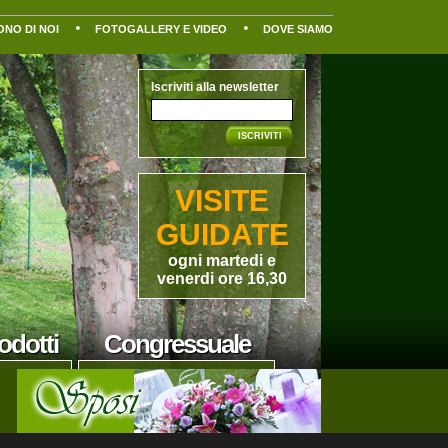
ONO DI NOI
FOTOGALLERY E VIDEO
DOVE SIAMO
Iscriviti alla newsletter
ISCRIVITI
VISITE
GUIDATE
ogni
martedi
e
venerdi
ore 16,30
odotti
Congressuale
ell una gamma
Location, tranquilla, rilassante ed
turali e di
immersa nel verde. Particolarmente
officinali ed
adatta ai meeting: favorisce la
li.
concentrazione e l'apprendimento.