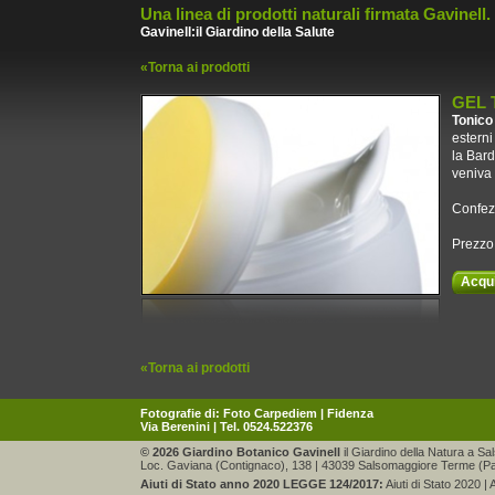
Una linea di prodotti naturali firmata Gavinell.
Gavinell:il Giardino della Salute
«Torna ai prodotti
GEL 
Tonico 
esterni
la Bard
veniva 
Confez
Prezzo
Acqu
«Torna ai prodotti
Fotografie di:
Foto Carpediem | Fidenza
Via Berenini | Tel. 0524.522376
© 2026 Giardino Botanico Gavinell
il Giardino della Natura a S
Loc. Gaviana (Contignaco), 138 | 43039 Salsomaggiore Terme (Pa
Aiuti di Stato anno 2020 LEGGE 124/2017:
Aiuti di Stato 2020
|
A