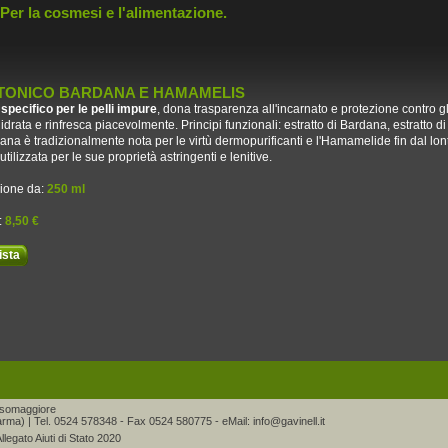
 Per la cosmesi e l'alimentazione.
TONICO BARDANA E HAMAMELIS
specifico per le pelli impure
, dona trasparenza all'incarnato e protezione contro gl
 idrata e rinfresca piacevolmente. Principi funzionali: estratto di Bardana, estratto
ana è tradizionalmente nota per le virtù dermopurificanti e l'Hamamelide fin dal lo
utilizzata per le sue proprietà astringenti e lenitive.
ione da:
250 ml
:
8,50 €
ista
alsomaggiore
rma) | Tel. 0524 578348 - Fax 0524 580775 - eMail:
info@gavinell.it
llegato Aiuti di Stato 2020