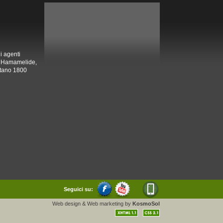
i agenti
 di Hamamelide,
ntano 1800
Seguici su:
Web design
&
Web marketing
by
KosmoSol